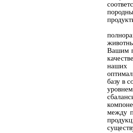
соответ
пород
продукт
Все п
полнор
животны
Вашим п
качеств
наших
оптимал
базу в 
уровнем
сбаланс
компоне
между п
продук
сущест