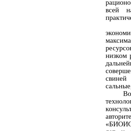
рационо
всей н
практич
Наш м
экономи
максим
ресурсо
низком 
дальней
соверше
свиней
сальные,
Во все
технол
консул
авторит
«БИОИСС