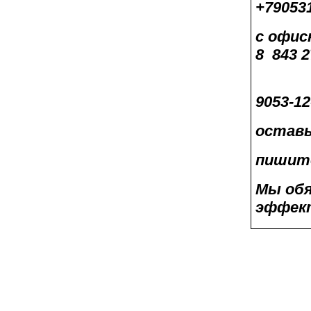
+79053
с офис
8
843 2
9053-12
остав
пишите
Мы обя
эффект