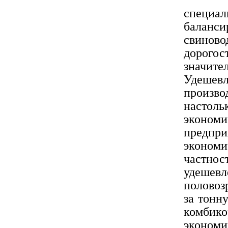
специ
баланс
свинов
дорого
значит
Удеше
произв
настол
эконом
предпри
эконом
частн
удеше
половоз
за тонн
комбик
экономи