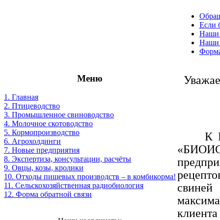
Обращ
Если 
Наши 
Наши
Форма
Меню
Уважае
1. Главная
2. Птицеводство
3. Промышленное свиноводство
4. Молочное скотоводство
5. Кормопроизводство
К Вам 
6. Агрохолдинги
«БИОИ
7. Новые предприятия
8. Экспертиза, консультации, расчёты
предпр
9. Овцы, козы, кролики
рецепто
10. Отходы пищевых производств – в комбикорма!
свиней
11. Сельскохозяйственная радиобиология
12. Форма обратной связи
максим
клиент