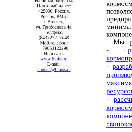
Наши координаты:
кормос
Почтовый адрес:
позвол
425000, Россия,
Россия, РМЭ,
предпр
г. Волжск,
миним
ул. Грибоедова 4а.
Тел/факс:
компоне
(843) 272-55-49
Мы пре
Моб.телефон:
-
п
+79053122290
Наш сайт:
кормопр
www.bioiss.ru
E-mail:
-
разра
contact@bioiss.ru
произв
максим
ресурсо
-
рассч
кормос
компоне
свиноко
В час