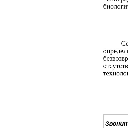
биологи
Сотру
определ
безвоз
отсут
техноло
Звонит