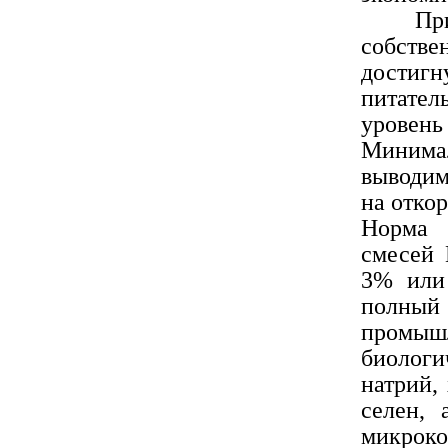
При пе
собстве
достигн
питател
уровен
Минимал
выводим
на отко
Норма 
смесей 
3% или 
полный 
промыш
биолог
натрий, 
селен, 
микроко