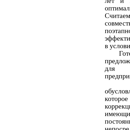
лет и 
оптима
Считае
совмест
поэтап
эффекти
в услов
Готовы
предлож
для р
предпри
Высок
обуслов
которо
коррек
имеющи
постоя
непосре