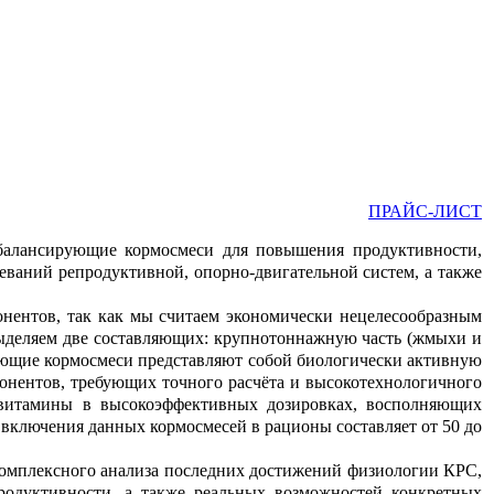
ПРАЙС-ЛИСТ
лансирующие кормосмеси для повышения продуктивности,
еваний репродуктивной, опорно-двигательной систем, а также
нентов, так как мы считаем экономически нецелесообразным
ыделяем две составляющих: крупнотоннажную часть (жмыхи и
ющие кормосмеси представляют собой биологически активную
онентов, требующих точного расчёта и высокотехнологичного
 витамины в высокоэффективных дозировках, восполняющих
включения данных кормосмесей в рационы составляет от 50 до
плексного анализа последних достижений физиологии КРС,
продуктивности, а также реальных возможностей конкретных