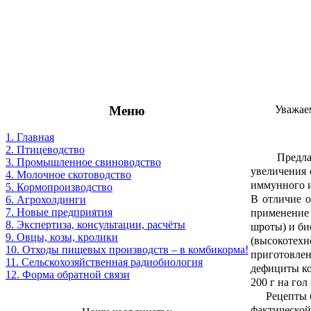
Меню
Уважае
1. Главная
2. Птицеводство
Предлагаем
3. Промышленное свиноводство
увеличения 
4. Молочное скотоводство
иммунного и
5. Кормопроизводство
В отличие о
6. Агрохолдинги
7. Новые предприятия
применение 
8. Экспертиза, консультации, расчёты
шроты) и би
9. Овцы, козы, кролики
(высокотехн
10. Отходы пищевых производств – в комбикорма!
приготовле
11. Сельскохозяйственная радиобиология
дефициты ко
12. Форма обратной связи
200 г на гол
Рецепты ба
фактической