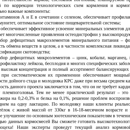
й по коррекции технологических схем кормления и кормо
ьно важные компоненты:
витаминов А и Е в сочетании с селеном, обеспечивает профил
унитет, оптимальное состояние пищеварительной системы;
 обеспечивает эффективное усвоение минеральных элементов для
ет многочисленные проявления остеодистрофии у высокопроду
абор дефицитных макроэлементов минерального питания – фос
ть обмена веществ в целом, а в частности комплексная ликвид
сификации скотоводства;
бор дефицитных микроэлементов – цинк, кобальт, марганец, 
профилактику лейкоза, бесплодия и многих специфических забол
сокая концентрация и полный ассортимент балансирующих 
ри систематическом их применении обеспечивают мощный
сти дойного стада и молодняка КРС даже при весьма среднем к
ь данного проекта заключается в том, что он не требует кард
 племпоголовья. Тем не менее практический результат – это
жира на 0,2-0,3% и белка на 0,1%, решение проблем воспроизв
днем на одну лактацию. По молодняку наши клиенты реально
ёлок с живой массой от 330кг в 16-18-месячном возрасте и
е улучшение по основным зоотехническим показателям в течение
данных кормосмесей Вы сможете готовить высокотехнологич
моцеха! Наши эксперты проведут текущий анализ кормово