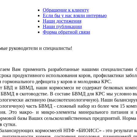
Обращение к клиенту
Если бы у нас взяли интервью
Наши достижения
Наши публикации
Форма обратной связи
мые руководители и специалисты!
 Вам применить разработанные нашими специалистами ба
срока продуктивного использования коров, профилактики забол
 гормонального дефицита у коров и молодняка КРС.
т БВД и БВМД, наши кормосмеси не содержат белковых компо
БВМД в скотоводстве. В составе БВМД для КРС мы условно в
ологически активную (высокотехнологичную). Наши балансиру
ологичную) часть БВМД - сложный набор из более чем 15 комп
ния. Это макро- и микро-элементы минерального питания и
рмовой базы Ваших сельскохозяйственных предприятий. Норма 
 в сутки.
лансирующих кормосмесей НПФ «БИОИСС» - это результат ком
 питательности кормов, состояния поголовья, планируемой 