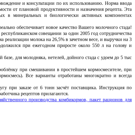
вождение и консультации по их использованию. Норма ввода
мости от плановой продуктивности и назначения рецепта. Эта
тных в минеральных и биологически активных компонентах
но обеспечивает новое качество Вашего молочного стада!
 республиканском совещании за один 2005 год сотрудничества
ма реализации молока на 26,5% в зачетном весе, и выручки на 3
одолжился при ежегодном приросте около 550 л на голову и
азе, для молодняка, нетелей, дойного стада с удоем до 5 тыс
блёнку при смешивании в простейшем кормосмесителе, при
рмосмесь). Все варианты отработаны многократно и всегда
 при заказе от 6 тонн засчёт поставщика. Инструкция по
работчика рецептов прилагаются.
зяйственного производства комбикормов, пакет рационов для