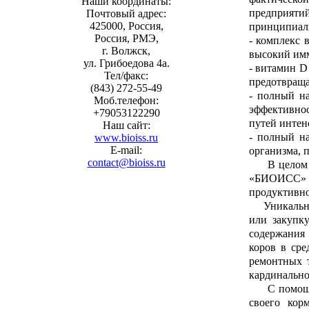
Наши координаты:
предприяти
Почтовый адрес:
425000, Россия,
принципиал
Россия, РМЭ,
- комплекс 
г. Волжск,
высокий имм
ул. Грибоедова 4а.
- витамин D
Тел/факс:
предотвраща
(843) 272-55-49
- полный н
Моб.телефон:
эффективнос
+79053122290
путей интен
Наш сайт:
- полный на
www.bioiss.ru
E-mail:
организма, 
contact@bioiss.ru
В целом вы
«БИОИСС» п
продуктивно
Уникальност
или закупку
содержания 
коров в сре
ремонтных т
кардинально
С помощью 
своего кор