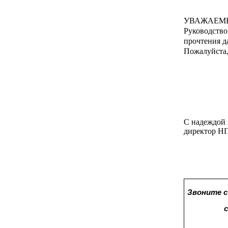
УВАЖАЕМЫ
Руководств
прочтения 
Пожалуйста,
С надеждой 
директор НП
Звоните с
с офи