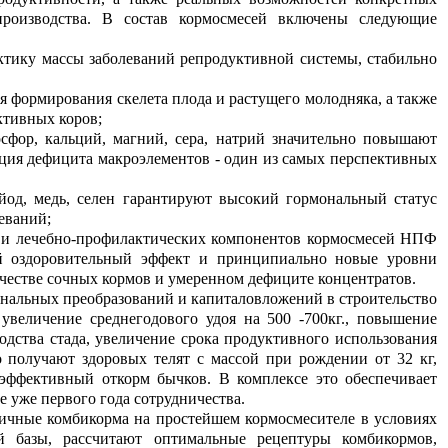
производства. В состав кормосмесей включены следующие
актику массы заболеваний репродуктивной системы, стабильно
 формирования скелета плода и растущего молодняка, а также
ктивных коров;
фор, кальций, магний, сера, натрий значительно повышают
ация дефицита макроэлементов - один из самых перспективных
йод, медь, селен гарантируют высокий гормональный статус
еваний;
и лечебно-профилактических компонентов кормосмесей НПФ
 оздоровительный эффект и принципиально новые уровни
ачестве сочных кормов и умеренном дефиците концентратов.
инальных преобразований и капиталовложений в строительство
 увеличение среднегодового удоя на 500 -700кг., повышение
одства стада, увеличение срока продуктивного использования
 получают здоровых телят с массой при рождении от 32 кг,
 эффективный откорм бычков. В комплексе это обеспечивает
 уже первого года сотрудничества.
ные комбикорма на простейшем кормосмесителе в условиях
й базы, рассчитают оптимальные рецептуры комбикормов,