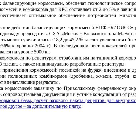
балансирующие кормосмеси, обеспечат технологическое сопро
осмесей в комбикорма для КРС составляет от 2 до 5% в зависи
обеспечивает оптимальное обеспечение потребностей живо
е действие балансирующих кормосмесей НПФ «БИОИСС» реаль
о докладу председателя СХА «Москва» Волжского р-на М-Эл на
ть молока увеличилась с 18,2 до 45,2 % за счет увеличения объе
(+56% к уровню 2004 г). В последующем рост показателей пр
вался на уровне 5000 кг.
кормосмеси по рецептурам, отработанным на типичной кормовой б
о 8 тыс.кг., а также индивидуально разработанные рецептуры.
именения кормосмесей: посыпкой на фураж, внесением в дро
нии полноценных комбикормов (дроблёнка, жмыхи, отруби, ко
т впечатляющие результаты.
ормосмесей заказчику по Приволжскому федеральному округу
 сопроводительная документация и устные консультации от раз
кормовой базы, расчёт базового пакета рецептов для внутрихо
гое другое – за дополнительную плату.