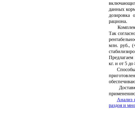
включающих 
данных корм
дозировка 
рациона.
Комплексно
Так согласн
рентабельнос
млн. руб., 
стабилизиро
Предлагаем 
кг. и от 5 д
Способы пр
приготовле
обеспечиваю
Доставка к
применению,
Анализ 
раздоя и мно